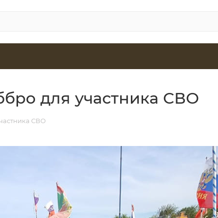
ббро для участника СВО
участника СВО