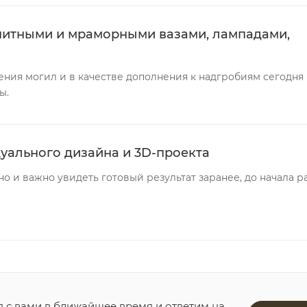
нитными и мраморными вазами, лампадами,
ния могил и в качестве дополнения к надгробиям сегодня
ы.
уального дизайна и 3D-проекта
о и важно увидеть готовый результат заранее, до начала ра
я с вами в ближайшее время и ответим на