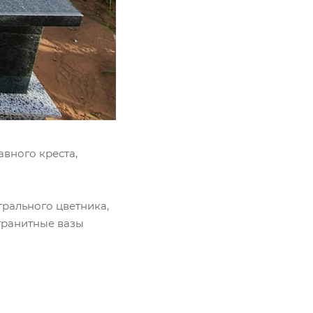
вного креста,
трального цветника,
гранитные вазы