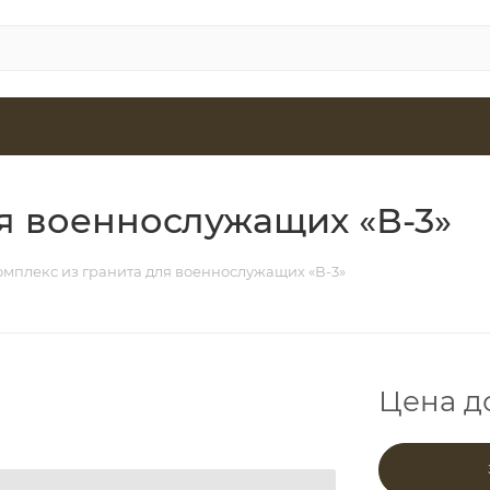
я военнослужащих «В-3»
омплекс из гранита для военнослужащих «В-3»
Цена д