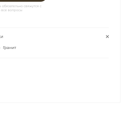
обязательно свяжутся с
а все вопросы
КИ
—
Гранит