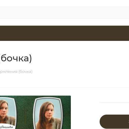
бочка)
рмления (бочка)