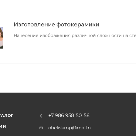
Изготовление фотокерамики
Нанесение изображения различной сложности на сте
+7 986 958-50-56
ТАЛОГ
ИИ
obeliskmp@mail.ru